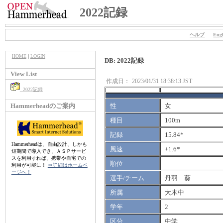
2022記録
ヘルプ
Engl
HOME
|
LOGIN
DB: 2022記録
View List
作成日：
2023/01/31 18:38:13 JST
2022記録
Hammerheadのご案内
性
女
種目
100m
記録
15.84*
Hammerheadは、自由設計、しかも
風速
+1.6*
短期間で導入でき、ＡＳＰサービ
スを利用すれば、携帯や自宅での
順位
利用が可能に！
⇒詳細はホームペ
ージへ！
選手/チーム
丹羽 葵
所属
大木中
学年
2
区分
中学