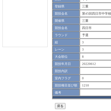
登録県
三重
競技会名
第45回四日市中学校ｶ
開催県
三重
競技会名
四日市
ラウンド
予選
組
3
レーン
3
大会順位
8
競技年月日
20220612
競技内訳
室内フラグ
0
競技種目並び順
1210
備考