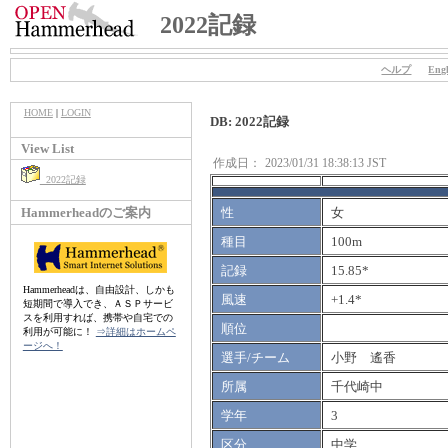
2022記録
ヘルプ
Engl
HOME
|
LOGIN
DB: 2022記録
View List
作成日：
2023/01/31 18:38:13 JST
2022記録
Hammerheadのご案内
性
女
種目
100m
記録
15.85*
Hammerheadは、自由設計、しかも
風速
+1.4*
短期間で導入でき、ＡＳＰサービ
スを利用すれば、携帯や自宅での
順位
利用が可能に！
⇒詳細はホームペ
ージへ！
選手/チーム
小野 遙香
所属
千代崎中
学年
3
区分
中学