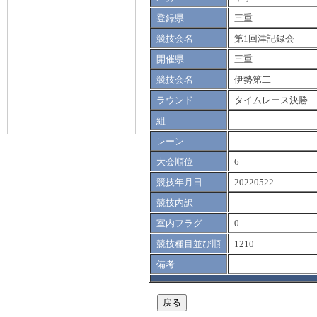
登録県
三重
競技会名
第1回津記録会
開催県
三重
競技会名
伊勢第二
ラウンド
タイムレース決勝
組
レーン
大会順位
6
競技年月日
20220522
競技内訳
室内フラグ
0
競技種目並び順
1210
備考