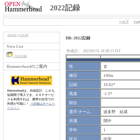
2022記録
ヘルプ
Engl
HOME
|
LOGIN
DB: 2022記録
View List
作成日：
2023/01/31 18:38:13 JST
2022記録
Hammerheadのご案内
性
女
種目
100m
記録
16.02*
Hammerheadは、自由設計、しかも
風速
-1.5*
短期間で導入でき、ＡＳＰサービ
スを利用すれば、携帯や自宅での
順位
利用が可能に！
⇒詳細はホームペ
ージへ！
選手/チーム
波多野 結菜
所属
関中
学年
1
区分
中学