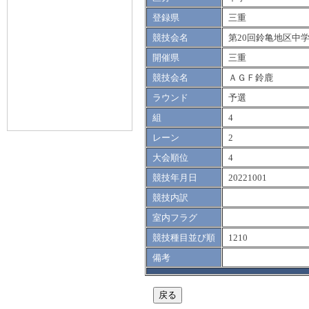
登録県
三重
競技会名
第20回鈴亀地区中
開催県
三重
競技会名
ＡＧＦ鈴鹿
ラウンド
予選
組
4
レーン
2
大会順位
4
競技年月日
20221001
競技内訳
室内フラグ
競技種目並び順
1210
備考