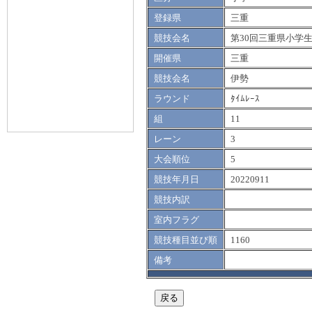
登録県
三重
競技会名
第30回三重県小学
開催県
三重
競技会名
伊勢
ラウンド
ﾀｲﾑﾚｰｽ
組
11
レーン
3
大会順位
5
競技年月日
20220911
競技内訳
室内フラグ
競技種目並び順
1160
備考