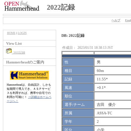
2022記録
ヘルプ
Engl
HOME
|
LOGIN
DB: 2022記録
View List
作成日：
2023/01/31 18:38:13 JST
2022記録
Hammerheadのご案内
性
男
種目
60m
記録
11.55*
Hammerheadは、自由設計、しかも
風速
+0.1*
短期間で導入でき、ＡＳＰサービ
スを利用すれば、携帯や自宅での
順位
利用が可能に！
⇒詳細はホームペ
ージへ！
選手/チーム
吉田 優介
所属
ASSA-TC
学年
2
区分
小学