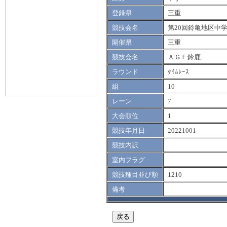
登録県
三重
競技会名
第20回鈴亀地区中
開催県
三重
競技会名
ＡＧＦ鈴鹿
ラウンド
ﾀｲﾑﾚｰｽ
組
10
レーン
7
大会順位
1
競技年月日
20221001
競技内訳
室内フラグ
競技種目並び順
1210
備考