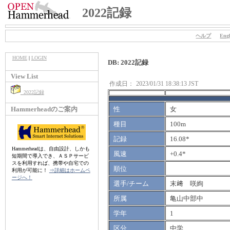
2022記録
ヘルプ
Engl
HOME
|
LOGIN
DB: 2022記録
View List
作成日：
2023/01/31 18:38:13 JST
2022記録
Hammerheadのご案内
性
女
種目
100m
記録
16.08*
Hammerheadは、自由設計、しかも
風速
+0.4*
短期間で導入でき、ＡＳＰサービ
スを利用すれば、携帯や自宅での
順位
利用が可能に！
⇒詳細はホームペ
ージへ！
選手/チーム
末﨑 咲絢
所属
亀山中部中
学年
1
区分
中学