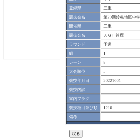
登録県
三重
競技会名
第20回鈴亀地区中
開催県
三重
競技会名
ＡＧＦ鈴鹿
ラウンド
予選
組
1
レーン
8
大会順位
5
競技年月日
20221001
競技内訳
室内フラグ
競技種目並び順
1210
備考