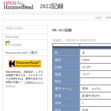
2022記録
ヘルプ
Engl
HOME
|
LOGIN
DB: 2022記録
View List
作成日：
2023/01/31 18:38:13 JST
2022記録
Hammerheadのご案内
性
女
種目
100m
記録
16.39*
Hammerheadは、自由設計、しかも
風速
+0.5*
短期間で導入でき、ＡＳＰサービ
スを利用すれば、携帯や自宅での
順位
利用が可能に！
⇒詳細はホームペ
ージへ！
選手/チーム
岡本 かのん
所属
鈴鹿中等(中)
学年
1
区分
中学