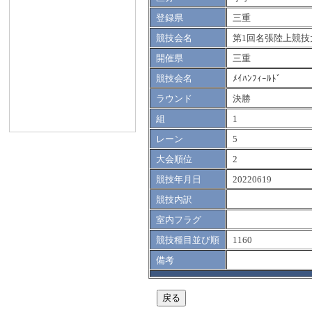
登録県
三重
競技会名
第1回名張陸上競技
開催県
三重
競技会名
ﾒｲﾊﾝﾌｨｰﾙﾄﾞ
ラウンド
決勝
組
1
レーン
5
大会順位
2
競技年月日
20220619
競技内訳
室内フラグ
競技種目並び順
1160
備考