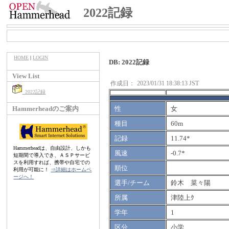
2022記録
HOME
|
LOGIN
DB: 2022記録
View List
作成日：
2023/01/31 18:38:13 JST
2022記録
Hammerheadのご案内
性
女
種目
60m
記録
11.74*
Hammerheadは、自由設計、しかも
風速
-0.7*
短期間で導入でき、ＡＳＰサービ
スを利用すれば、携帯や自宅での
順位
利用が可能に！
⇒詳細はホームペ
ージへ！
選手/チーム
鈴木 菜々陽
所属
津陸上ｸ
学年
1
区分
小学