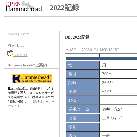
2022記録
HOME
|
LOGIN
DB: 2022記録
View List
作成日：
2023/01/31 18:38:13 JST
2022記録
Hammerheadのご案内
性
男
種目
200m
記録
26.65*
Hammerheadは、自由設計、しかも
風速
+2.0*
短期間で導入でき、ＡＳＰサービ
スを利用すれば、携帯や自宅での
順位
利用が可能に！
⇒詳細はホームペ
ージへ！
選手/チーム
酒井 茂宏
所属
三重ﾏｽﾀｰｽﾞ
学年
区分
一般