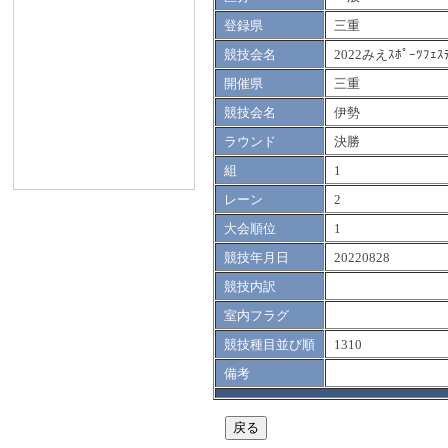
登録県
三重
競技会名
2022みえｽﾎﾟｰﾂﾌｪｽ
開催県
三重
競技会名
伊勢
ラウンド
決勝
組
1
レーン
2
大会順位
1
競技年月日
20220828
競技内訳
室内フラグ
競技種目並び順
1310
備考