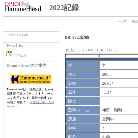
2022記録
ヘルプ
Engl
HOME
|
LOGIN
DB: 2022記録
View List
作成日：
2023/01/31 18:38:13 JST
2022記録
Hammerheadのご案内
性
男
種目
200m
記録
26.65*
Hammerheadは、自由設計、しかも
風速
+1.3*
短期間で導入でき、ＡＳＰサービ
スを利用すれば、携帯や自宅での
順位
利用が可能に！
⇒詳細はホームペ
ージへ！
選手/チーム
仲野 翔和
所属
文岡中
学年
2
区分
中学