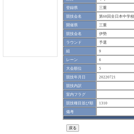
登録県
三重
競技会名
第68回全日本中学
開催県
三重
競技会名
伊勢
ラウンド
予選
組
9
レーン
6
大会順位
5
競技年月日
20220721
競技内訳
室内フラグ
競技種目並び順
1310
備考