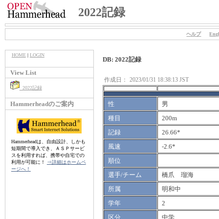
2022記録
ヘルプ
Engl
HOME
|
LOGIN
DB: 2022記録
View List
作成日：
2023/01/31 18:38:13 JST
2022記録
Hammerheadのご案内
性
男
種目
200m
記録
26.66*
Hammerheadは、自由設計、しかも
風速
-2.6*
短期間で導入でき、ＡＳＰサービ
スを利用すれば、携帯や自宅での
順位
利用が可能に！
⇒詳細はホームペ
ージへ！
選手/チーム
橋爪 瑠海
所属
明和中
学年
2
区分
中学