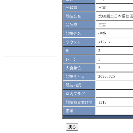
登録県
三重
競技会名
第68回全日本通信
開催県
三重
競技会名
伊勢
ラウンド
ﾀｲﾑﾚｰｽ
組
5
レーン
5
大会順位
5
競技年月日
20220625
競技内訳
室内フラグ
競技種目並び順
1310
備考