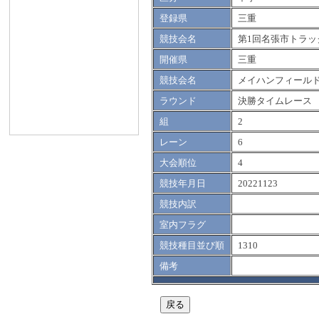
登録県
三重
競技会名
第1回名張市トラッ
開催県
三重
競技会名
メイハンフィール
ラウンド
決勝タイムレース
組
2
レーン
6
大会順位
4
競技年月日
20221123
競技内訳
室内フラグ
競技種目並び順
1310
備考