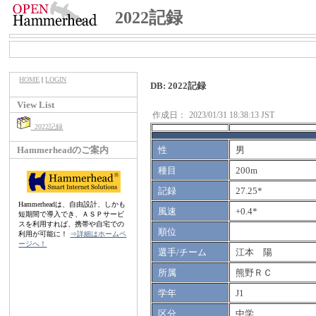
2022記録
HOME
|
LOGIN
DB: 2022記録
View List
作成日：
2023/01/31 18:38:13 JST
2022記録
Hammerheadのご案内
性
男
種目
200m
記録
27.25*
Hammerheadは、自由設計、しかも
風速
+0.4*
短期間で導入でき、ＡＳＰサービ
スを利用すれば、携帯や自宅での
順位
利用が可能に！
⇒詳細はホームペ
ージへ！
選手/チーム
江本 陽
所属
熊野ＲＣ
学年
J1
区分
中学