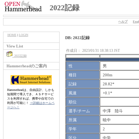
2022記録
ヘルプ
Engl
HOME
|
LOGIN
DB: 2022記録
View List
作成日：
2023/01/31 18:38:13 JST
2022記録
Hammerheadのご案内
性
男
種目
200m
記録
28.82*
Hammerheadは、自由設計、しかも
風速
+0.1*
短期間で導入でき、ＡＳＰサービ
スを利用すれば、携帯や自宅での
順位
利用が可能に！
⇒詳細はホームペ
ージへ！
選手/チーム
中澤 陸斗
所属
暁中
学年
2
区分
中学