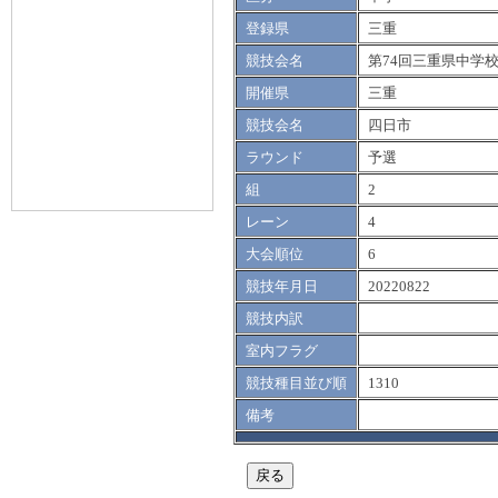
登録県
三重
競技会名
第74回三重県中学
開催県
三重
競技会名
四日市
ラウンド
予選
組
2
レーン
4
大会順位
6
競技年月日
20220822
競技内訳
室内フラグ
競技種目並び順
1310
備考