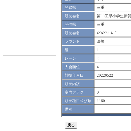
登録県
三重
競技会名
第38回県小学生伊
開催県
三重
競技会名
ﾒｲﾊﾝﾌｨｰﾙﾄﾞ
ラウンド
決勝
組
1
レーン
4
大会順位
4
競技年月日
20220522
競技内訳
室内フラグ
0
競技種目並び順
1160
備考