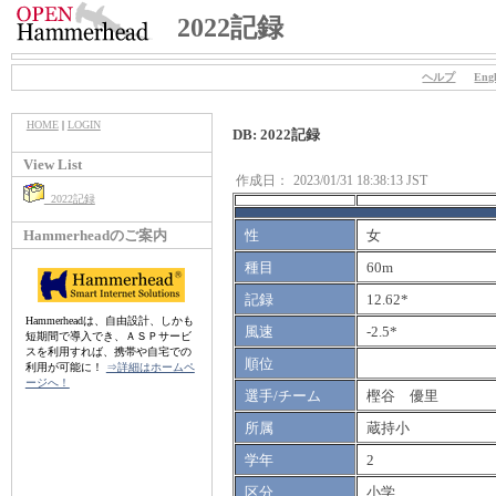
2022記録
ヘルプ
Engl
HOME
|
LOGIN
DB: 2022記録
View List
作成日：
2023/01/31 18:38:13 JST
2022記録
Hammerheadのご案内
性
女
種目
60m
記録
12.62*
Hammerheadは、自由設計、しかも
風速
-2.5*
短期間で導入でき、ＡＳＰサービ
スを利用すれば、携帯や自宅での
順位
利用が可能に！
⇒詳細はホームペ
ージへ！
選手/チーム
樫谷 優里
所属
蔵持小
学年
2
区分
小学