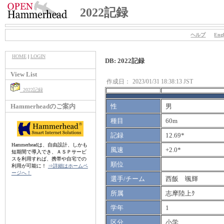
2022記録
ヘルプ
Engl
HOME
|
LOGIN
DB: 2022記録
View List
作成日：
2023/01/31 18:38:13 JST
2022記録
Hammerheadのご案内
性
男
種目
60m
記録
12.69*
Hammerheadは、自由設計、しかも
風速
+2.0*
短期間で導入でき、ＡＳＰサービ
スを利用すれば、携帯や自宅での
順位
利用が可能に！
⇒詳細はホームペ
ージへ！
選手/チーム
西飯 颯輝
所属
志摩陸上ｸ
学年
1
区分
小学