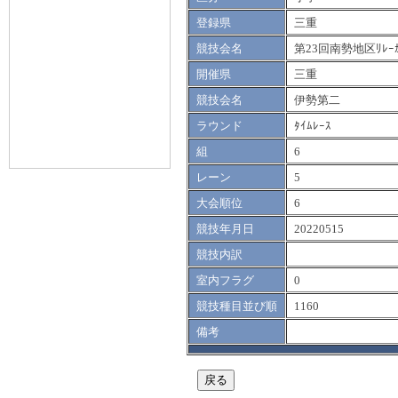
登録県
三重
競技会名
第23回南勢地区ﾘﾚｰｶ
開催県
三重
競技会名
伊勢第二
ラウンド
ﾀｲﾑﾚｰｽ
組
6
レーン
5
大会順位
6
競技年月日
20220515
競技内訳
室内フラグ
0
競技種目並び順
1160
備考