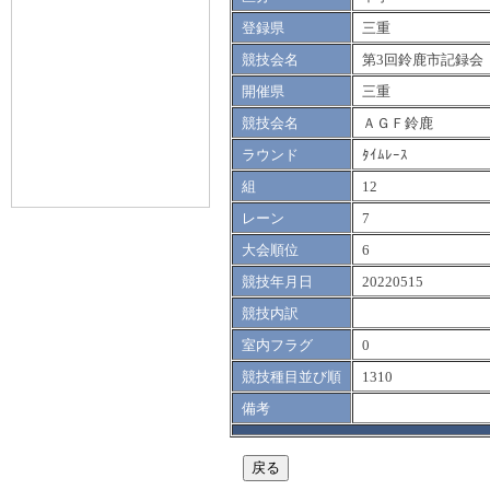
登録県
三重
競技会名
第3回鈴鹿市記録会
開催県
三重
競技会名
ＡＧＦ鈴鹿
ラウンド
ﾀｲﾑﾚｰｽ
組
12
レーン
7
大会順位
6
競技年月日
20220515
競技内訳
室内フラグ
0
競技種目並び順
1310
備考