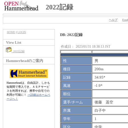
2022記録
ヘルプ
Engl
HOME
|
LOGIN
DB: 2022記録
View List
作成日：
2023/01/31 18:38:13 JST
2022記録
Hammerheadのご案内
性
男
種目
200m
記録
34.95*
Hammerheadは、自由設計、しかも
風速
-1.9*
短期間で導入でき、ＡＳＰサービ
スを利用すれば、携帯や自宅での
順位
利用が可能に！
⇒詳細はホームペ
ージへ！
選手/チーム
後藤 遥空
所属
白子中
学年
1
区分
中学