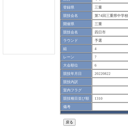
登録県
三重
競技会名
第74回三重県中学
開催県
三重
競技会名
四日市
ラウンド
予選
組
4
レーン
7
大会順位
6
競技年月日
20220822
競技内訳
室内フラグ
競技種目並び順
1310
備考