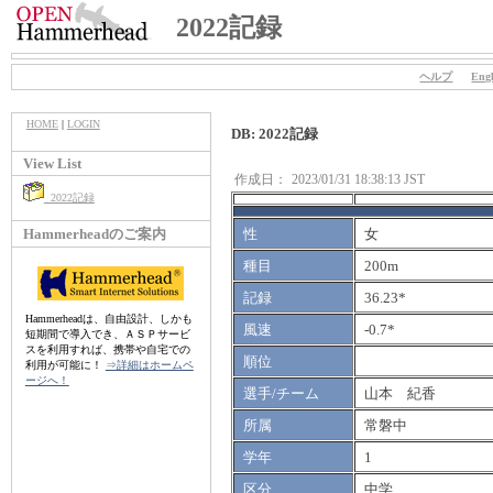
2022記録
ヘルプ
Engl
HOME
|
LOGIN
DB: 2022記録
View List
作成日：
2023/01/31 18:38:13 JST
2022記録
Hammerheadのご案内
性
女
種目
200m
記録
36.23*
Hammerheadは、自由設計、しかも
風速
-0.7*
短期間で導入でき、ＡＳＰサービ
スを利用すれば、携帯や自宅での
順位
利用が可能に！
⇒詳細はホームペ
ージへ！
選手/チーム
山本 紀香
所属
常磐中
学年
1
区分
中学