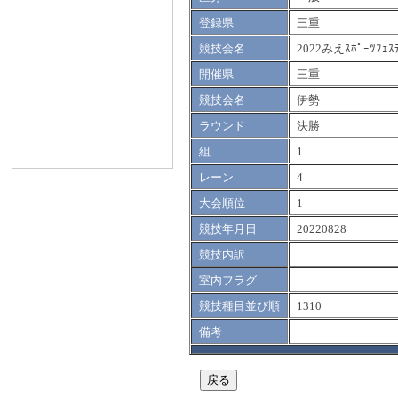
登録県
三重
競技会名
2022みえｽﾎﾟｰﾂﾌｪｽ
開催県
三重
競技会名
伊勢
ラウンド
決勝
組
1
レーン
4
大会順位
1
競技年月日
20220828
競技内訳
室内フラグ
競技種目並び順
1310
備考