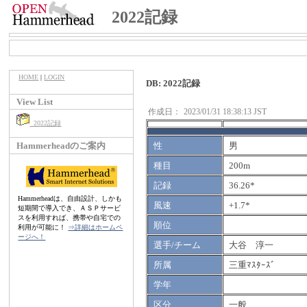
2022記録
HOME
|
LOGIN
DB: 2022記録
View List
作成日：
2023/01/31 18:38:13 JST
2022記録
Hammerheadのご案内
性
男
種目
200m
記録
36.26*
Hammerheadは、自由設計、しかも
風速
+1.7*
短期間で導入でき、ＡＳＰサービ
スを利用すれば、携帯や自宅での
順位
利用が可能に！
⇒詳細はホームペ
ージへ！
選手/チーム
大谷 淳一
所属
三重ﾏｽﾀｰｽﾞ
学年
区分
一般