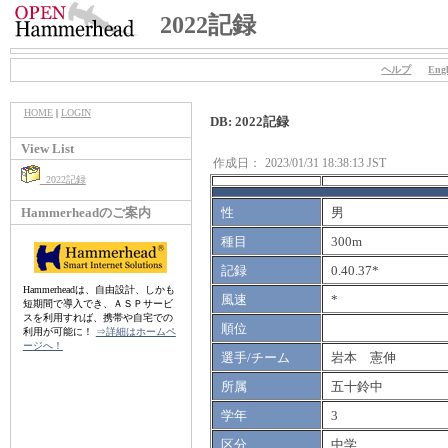
2022記録
ヘルプ
Engl
HOME
|
LOGIN
DB: 2022記録
View List
作成日：
2023/01/31 18:38:13 JST
2022記録
Hammerheadのご案内
性
男
種目
300m
記録
0.40.37*
Hammerheadは、自由設計、しかも
風速
*
短期間で導入でき、ＡＳＰサービ
スを利用すれば、携帯や自宅での
順位
利用が可能に！
⇒詳細はホームペ
ージへ！
選手/チーム
岩本 憲伸
所属
五十鈴中
学年
3
区分
中学