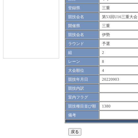
登録県
三重
競技会名
第53回U16三重大会
開催県
三重
競技会名
伊勢
ラウンド
予選
組
2
レーン
8
大会順位
4
競技年月日
20220903
競技内訳
室内フラグ
競技種目並び順
1380
備考