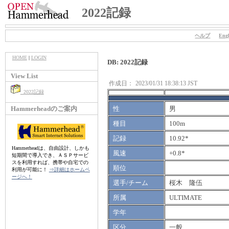
2022記録
ヘルプ
Engl
HOME
|
LOGIN
DB: 2022記録
View List
作成日：
2023/01/31 18:38:13 JST
2022記録
Hammerheadのご案内
性
男
種目
100m
記録
10.92*
Hammerheadは、自由設計、しかも
風速
+0.8*
短期間で導入でき、ＡＳＰサービ
スを利用すれば、携帯や自宅での
順位
利用が可能に！
⇒詳細はホームペ
ージへ！
選手/チーム
桜木 隆伍
所属
ULTIMATE
学年
区分
一般