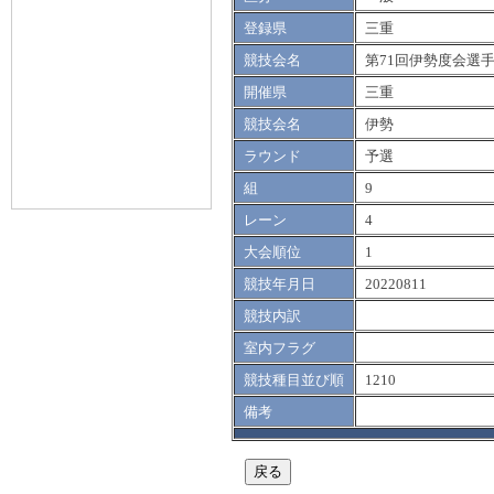
登録県
三重
競技会名
第71回伊勢度会選
開催県
三重
競技会名
伊勢
ラウンド
予選
組
9
レーン
4
大会順位
1
競技年月日
20220811
競技内訳
室内フラグ
競技種目並び順
1210
備考