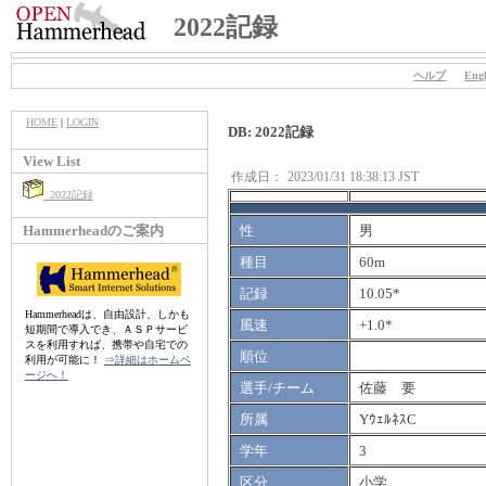
2022記録
ヘルプ
Engl
HOME
|
LOGIN
DB: 2022記録
View List
作成日：
2023/01/31 18:38:13 JST
2022記録
Hammerheadのご案内
性
男
種目
60m
記録
10.05*
Hammerheadは、自由設計、しかも
風速
+1.0*
短期間で導入でき、ＡＳＰサービ
スを利用すれば、携帯や自宅での
順位
利用が可能に！
⇒詳細はホームペ
ージへ！
選手/チーム
佐藤 要
所属
YｳｪﾙﾈｽC
学年
3
区分
小学