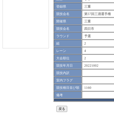
登録県
三重
競技会名
第57回三泗選手権
開催県
三重
競技会名
四日市
ラウンド
予選
組
2
レーン
4
大会順位
2
競技年月日
20221002
競技内訳
室内フラグ
競技種目並び順
1160
備考