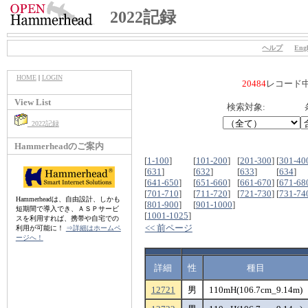
2022記録
ヘルプ
Engl
HOME
|
LOGIN
20484
レコード
View List
検索対象:
2022記録
Hammerheadのご案内
[
1-100
]
[
101-200
]
[
201-300
]
[
301-40
[
631
]
[
632
]
[
633
]
[
634
]
[
641-650
]
[
651-660
]
[
661-670
]
[
671-68
[
701-710
]
[
711-720
]
[
721-730
]
[
731-74
Hammerheadは、自由設計、しかも
[
801-900
]
[
901-1000
]
短期間で導入でき、ＡＳＰサービ
[
1001-1025
]
スを利用すれば、携帯や自宅での
<< 前ページ
利用が可能に！
⇒詳細はホームペ
ージへ！
詳細
性
種目
12721
男
110mH(106.7cm_9.14m)