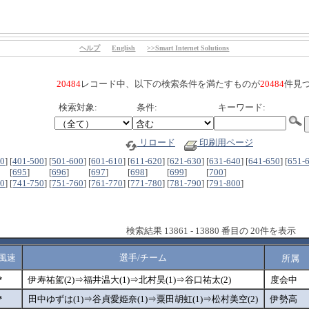
ヘルプ
English
>>Smart Internet Solutions
20484
レコード中、以下の検索条件を満たすものが
20484
件見
検索対象:
条件:
キーワード:
リロード
印刷用ページ
00
]
[
401-500
]
[
501-600
]
[
601-610
]
[
611-620
]
[
621-630
]
[
631-640
]
[
641-650
]
[
651-
[
695
]
[
696
]
[
697
]
[
698
]
[
699
]
[
700
]
40
]
[
741-750
]
[
751-760
]
[
761-770
]
[
771-780
]
[
781-790
]
[
791-800
]
検索結果 13861 - 13880 番目の 20件を表示
風速
選手/チーム
所属
*
伊寿祐駕(2)⇒福井温大(1)⇒北村昊(1)⇒谷口祐太(2)
度会中
*
田中ゆずは(1)⇒谷貞愛姫奈(1)⇒粟田胡虹(1)⇒松村美空(2)
伊勢高