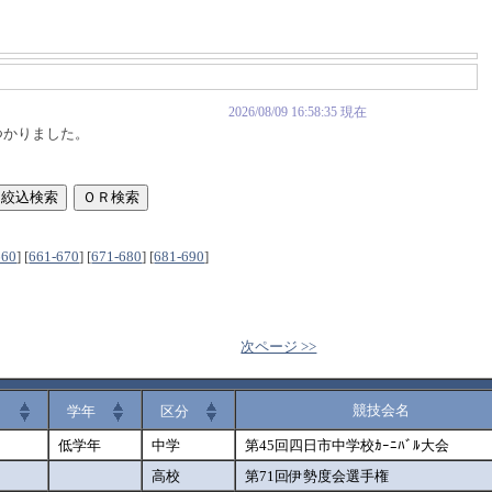
2026/08/09 16:58:35 現在
つかりました。
660
]
[
661-670
]
[
671-680
]
[
681-690
]
次ページ >>
競技会名
学年
区分
低学年
中学
第45回四日市中学校ｶｰﾆﾊﾞﾙ大会
高校
第71回伊勢度会選手権