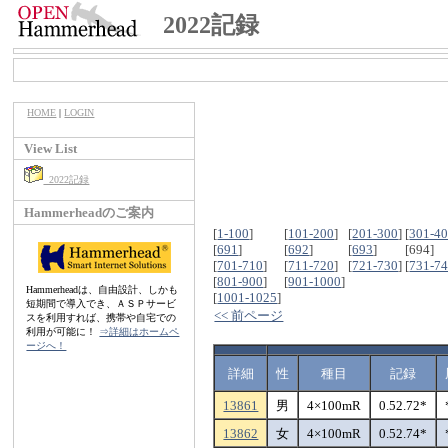
2022記録
HOME
|
LOGIN
View List
2022記録
Hammerheadのご案内
[
1-100
]
[
101-200
]
[
201-300
]
[
301-4
[
691
]
[
692
]
[
693
]
[694]
[
701-710
]
[
711-720
]
[
721-730
]
[
731-7
[
801-900
]
[
901-1000
]
Hammerheadは、自由設計、しかも
[
1001-1025
]
短期間で導入でき、ＡＳＰサービ
<< 前ページ
スを利用すれば、携帯や自宅での
利用が可能に！
⇒詳細はホームペ
ージへ！
詳細
性
種目
記録
13861
男
4×100mR
0.52.72*
13862
女
4×100mR
0.52.74*