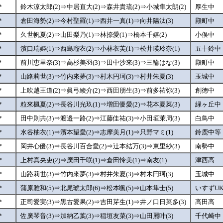
*
鈴木涼太郎(2)⇒中居直大(2)⇒森井貴琉(2)⇒小城隼太朗(2)
厚生中
*
倉田海勢(2)⇒今村聖羅(1)⇒西井一真(1)⇒向井陽汰(3)
殿町中
*
久世帆夏(2)⇒山田梨乃(1)⇒林捺愛(1)⇒橋本千嬉(2)
小俣中
*
濱口瑞姫(1)⇒西島瑠衣(2)⇒小林衣芙(1)⇒松井瑛玲奈(1)
五十鈴中
*
前川恵里奈(3)⇒高杉美羽(3)⇒田中沙來(3)⇒三輪はな(3)
殿町中
*
山路莉世(3)⇒竹内來夢(3)⇒村木円珂(3)⇒村井朱夏(3)
玉城中
*
上吹越王道(2)⇒眞弓綾介(2)⇒西田朋生(3)⇒前多祐弥(3)
創徳中
*
粒來楓夏(2)⇒長谷川光玖(1)⇒増田優愛(2)⇒花本夏菜(3)
緑ヶ丘中
*
田中則共(3)⇒渡邉一路(2)⇒江藤佳祐(3)⇒小田垣茉周(3)
白鳥中
*
水谷柚衣(1)⇒濱本望愛(2)⇒志摩美月(1)⇒只野マミ(1)
鈴鹿中等
*
岡井心優(3)⇒長谷川百合愛(2)⇒辻本結万(3)⇒東里紗(3)
南勢中
*
上村真央吏(2)⇒廣田千咲(1)⇒倉田怜美(1)⇒南友(1)
津西高
*
山路莉世(3)⇒竹内來夢(3)⇒村井朱夏(3)⇒村木円珂(3)
玉城中
*
蒲原雅和(5)⇒北尾琥太郎(6)⇒松本颯(5)⇒山本隼士(5)
いすずU
*
正司愛実(3)⇒黒古愛果(2)⇒吉田芽生(1)⇒井ノ口日菜多(3)
高田高
*
佐廣琴音(3)⇒加納乙葉(3)⇒稲垣友菜(3)⇒山田麗叶(3)
千代崎中