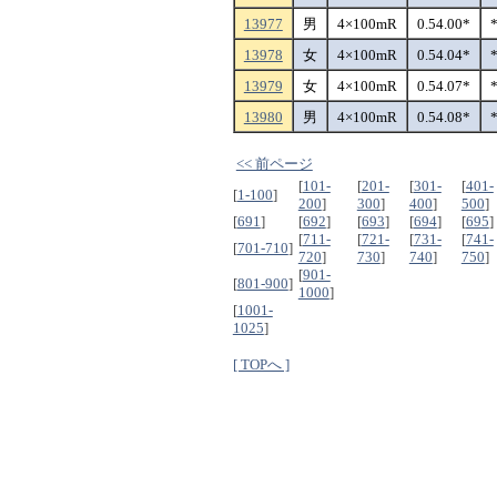
13977
男
4×100mR
0.54.00*
13978
女
4×100mR
0.54.04*
13979
女
4×100mR
0.54.07*
13980
男
4×100mR
0.54.08*
<< 前ページ
[
101-
[
201-
[
301-
[
401-
[
1-100
]
200
]
300
]
400
]
500
]
[
691
]
[
692
]
[
693
]
[
694
]
[
695
]
[
711-
[
721-
[
731-
[
741-
[
701-710
]
720
]
730
]
740
]
750
]
[
901-
[
801-900
]
1000
]
[
1001-
1025
]
[ TOPへ ]