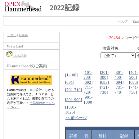
2022記録
ヘルプ
Engl
HOME
|
LOGIN
20484
レコード
View List
検索対象:
2022記録
Hammerheadのご案内
[
101-
[
201-
[
301-
[
401-
[
1-100
]
200
]
300
]
400
]
500
]
[
691
]
[
692
]
[
693
]
[
694
]
[
695
]
[
711-
[
721-
[
731-
[
741-
[
701-710
]
Hammerheadは、自由設計、しかも
720
]
730
]
740
]
750
]
短期間で導入でき、ＡＳＰサービ
[
901-
スを利用すれば、携帯や自宅での
[
801-900
]
1000
]
利用が可能に！
⇒詳細はホームペ
[
1001-
ージへ！
1025
]
<< 前ページ
詳細
性
種目
記録