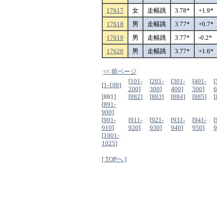
17617
女
走幅跳
3.78*
+1.9*
17618
男
走幅跳
3.77*
+0.7*
17619
男
走幅跳
3.77*
-0.2*
17620
男
走幅跳
3.77*
+1.6*
<< 前ページ
[
101-
[
201-
[
301-
[
401-
[
[
1-100
]
200
]
300
]
400
]
500
]
6
[881]
[
882
]
[
883
]
[
884
]
[
885
]
[
[
891-
900
]
[
901-
[
911-
[
921-
[
931-
[
941-
[
910
]
920
]
930
]
940
]
950
]
9
[
1001-
1025
]
[ TOPへ ]