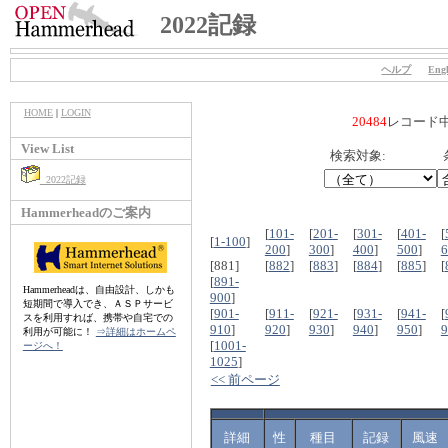
2022記録
ヘルプ
Engl
HOME
|
LOGIN
20484
レコード
View List
検索対象:
2022記録
Hammerheadのご案内
[
101-
[
201-
[
301-
[
401-
[
[
1-100
]
200
]
300
]
400
]
500
]
6
[881]
[
882
]
[
883
]
[
884
]
[
885
]
[
[
891-
Hammerheadは、自由設計、しかも
900
]
短期間で導入でき、ＡＳＰサービ
[
901-
[
911-
[
921-
[
931-
[
941-
[
スを利用すれば、携帯や自宅での
910
]
920
]
930
]
940
]
950
]
9
利用が可能に！
⇒詳細はホームペ
[
1001-
ージへ！
1025
]
<< 前ページ
詳細
性
種目
記録
風速