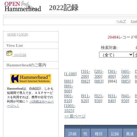
2022記録
ヘルプ
Engl
HOME
|
LOGIN
20484
レコード
View List
検索対象:
2022記録
Hammerheadのご案内
[
101-
[
201-
[
301-
[
401-
[
[
1-100
]
200
]
300
]
400
]
500
]
6
[
881
]
[
882
]
[
883
]
[884]
[
885
]
[
[
891-
Hammerheadは、自由設計、しかも
900
]
短期間で導入でき、ＡＳＰサービ
[
901-
[
911-
[
921-
[
931-
[
941-
[
スを利用すれば、携帯や自宅での
910
]
920
]
930
]
940
]
950
]
9
利用が可能に！
⇒詳細はホームペ
[
1001-
ージへ！
1025
]
<< 前ページ
詳細
性
種目
記録
風速