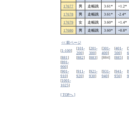
17677
男
走幅跳
3.61*
+1.2*
17678
男
走幅跳
3.61*
-2.4*
17679
女
走幅跳
3.60*
+1.4*
17680
男
走幅跳
3.60*
+0.8*
<< 前ページ
[
101-
[
201-
[
301-
[
401-
[
[
1-100
]
200
]
300
]
400
]
500
]
6
[
881
]
[
882
]
[
883
]
[884]
[
885
]
[
[
891-
900
]
[
901-
[
911-
[
921-
[
931-
[
941-
[
910
]
920
]
930
]
940
]
950
]
9
[
1001-
1025
]
[ TOPへ ]