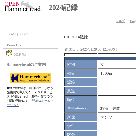
2024記録
ヘルプ
Engl
HOME
|
LOGIN
DB: 2024記録
View List
作成日：
2025/01/29 06:12:39 JST
2024記録
Hammerheadのご案内
性別
女
種目
1500m
記録
Hammerheadは、自由設計、しかも
風速
短期間で導入でき、ＡＳＰサービ
スを利用すれば、携帯や自宅での
順位
利用が可能に！
⇒詳細はホームペ
ージへ！
選手/チーム
杉浦 未蘭
所属
デンソー
学年
区分