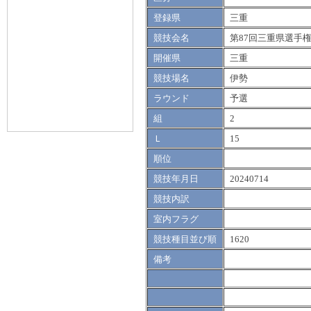
登録県
三重
競技会名
第87回三重県選手
開催県
三重
競技場名
伊勢
ラウンド
予選
組
2
Ｌ
15
順位
競技年月日
20240714
競技内訳
室内フラグ
競技種目並び順
1620
備考