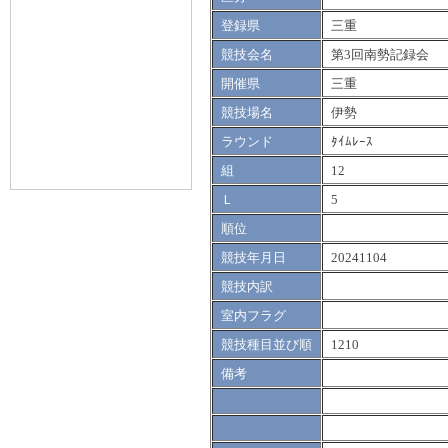
登録県
三重
競技会名
第3回南勢記録会
開催県
三重
競技場名
伊勢
ラウンド
ﾀｲﾑﾚｰｽ
組
12
Ｌ
5
順位
競技年月日
20241104
競技内訳
室内フラグ
競技種目並び順
1210
備考