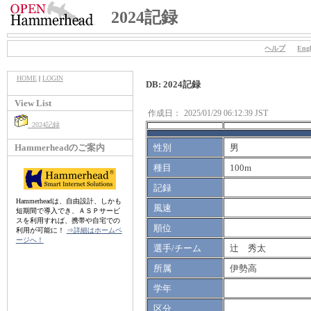
2024記録
ヘルプ
Engl
HOME
|
LOGIN
DB: 2024記録
View List
作成日：
2025/01/29 06:12:39 JST
2024記録
Hammerheadのご案内
性別
男
種目
100m
記録
Hammerheadは、自由設計、しかも
風速
短期間で導入でき、ＡＳＰサービ
スを利用すれば、携帯や自宅での
順位
利用が可能に！
⇒詳細はホームペ
ージへ！
選手/チーム
辻 秀太
所属
伊勢高
学年
区分