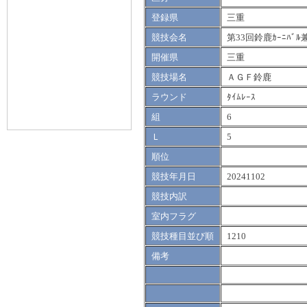
登録県
三重
競技会名
第33回鈴鹿ｶｰﾆﾊ
開催県
三重
競技場名
ＡＧＦ鈴鹿
ラウンド
ﾀｲﾑﾚｰｽ
組
6
Ｌ
5
順位
競技年月日
20241102
競技内訳
室内フラグ
競技種目並び順
1210
備考