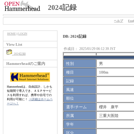
2024記録
ヘルプ
Engl
HOME
|
LOGIN
DB: 2024記録
View List
作成日：
2025/01/29 06:12:39 JST
2024記録
Hammerheadのご案内
性別
男
種目
100m
記録
Hammerheadは、自由設計、しかも
風速
短期間で導入でき、ＡＳＰサービ
スを利用すれば、携帯や自宅での
順位
利用が可能に！
⇒詳細はホームペ
ージへ！
選手/チーム
櫻井 康平
所属
三重大医陸
学年
区分