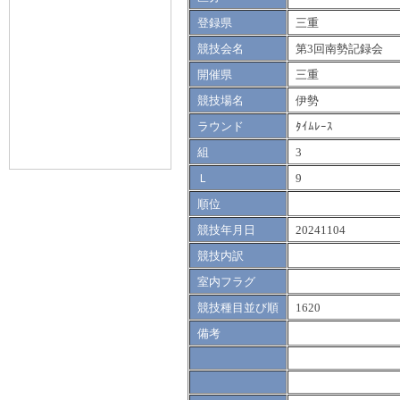
登録県
三重
競技会名
第3回南勢記録会
開催県
三重
競技場名
伊勢
ラウンド
ﾀｲﾑﾚｰｽ
組
3
Ｌ
9
順位
競技年月日
20241104
競技内訳
室内フラグ
競技種目並び順
1620
備考