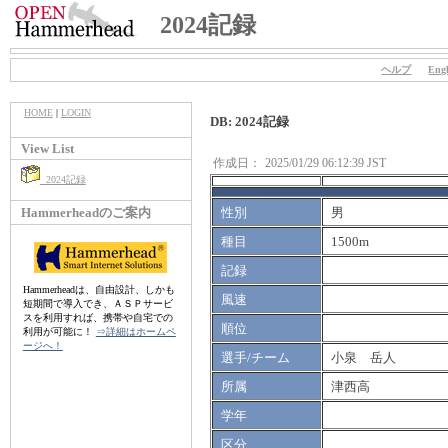
2024記録
ヘルプ
Engl
HOME
|
LOGIN
DB: 2024記録
View List
作成日：
2025/01/29 06:12:39 JST
2024記録
Hammerheadのご案内
性別
男
種目
1500m
記録
Hammerheadは、自由設計、しかも
風速
短期間で導入でき、ＡＳＰサービ
スを利用すれば、携帯や自宅での
順位
利用が可能に！
⇒詳細はホームペ
ージへ！
選手/チーム
小泉 岳人
所属
津西高
学年
区分