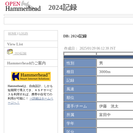
2024記録
HOME
|
LOGIN
DB: 2024記録
View List
作成日：
2025/01/29 06:12:39 JST
2024記録
Hammerheadのご案内
性別
男
種目
3000m
記録
Hammerheadは、自由設計、しかも
風速
短期間で導入でき、ＡＳＰサービ
スを利用すれば、携帯や自宅での
順位
利用が可能に！
⇒詳細はホームペ
ージへ！
選手/チーム
伊藤 洸太
所属
富田中
学年
区分