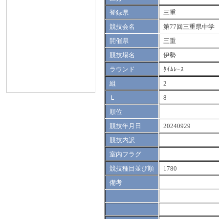
登録県
三重
競技会名
第77回三重県中学
開催県
三重
競技場名
伊勢
ラウンド
ﾀｲﾑﾚｰｽ
組
2
Ｌ
8
順位
競技年月日
20240929
競技内訳
室内フラグ
競技種目並び順
1780
備考