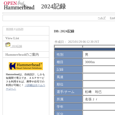
2024記録
ヘルプ
Engl
HOME
|
LOGIN
DB: 2024記録
View List
作成日：
2025/01/29 06:12:39 JST
2024記録
Hammerheadのご案内
性別
男
種目
3000m
記録
Hammerheadは、自由設計、しかも
風速
短期間で導入でき、ＡＳＰサービ
スを利用すれば、携帯や自宅での
順位
利用が可能に！
⇒詳細はホームペ
ージへ！
選手/チーム
松﨑 玲已
所属
名張Ｊｒ
学年
区分