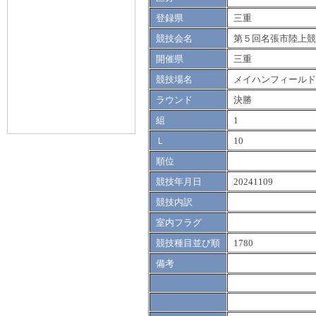
登録県
三重
競技会名
第５回名張市陸上競
開催県
三重
競技場名
メイハンフィールド
ラウンド
決勝
組
1
Ｌ
10
順位
競技年月日
20241109
競技内訳
室内フラグ
競技種目並び順
1780
備考