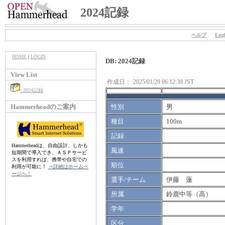
2024記録
ヘルプ
Engl
HOME
|
LOGIN
DB: 2024記録
View List
作成日：
2025/01/29 06:12:39 JST
2024記録
Hammerheadのご案内
性別
男
種目
100m
記録
Hammerheadは、自由設計、しかも
風速
短期間で導入でき、ＡＳＰサービ
スを利用すれば、携帯や自宅での
順位
利用が可能に！
⇒詳細はホームペ
ージへ！
選手/チーム
伊藤 蓮
所属
鈴鹿中等（高）
学年
区分