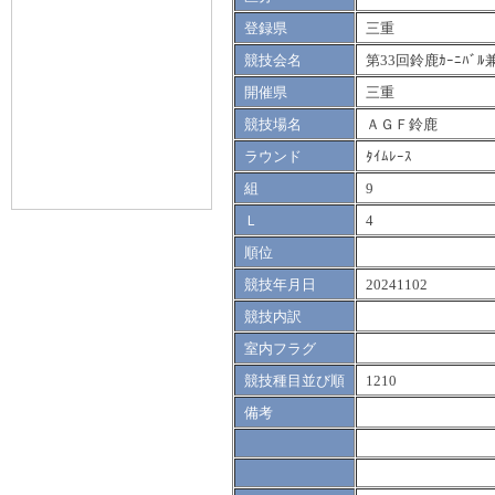
登録県
三重
競技会名
第33回鈴鹿ｶｰﾆﾊ
開催県
三重
競技場名
ＡＧＦ鈴鹿
ラウンド
ﾀｲﾑﾚｰｽ
組
9
Ｌ
4
順位
競技年月日
20241102
競技内訳
室内フラグ
競技種目並び順
1210
備考