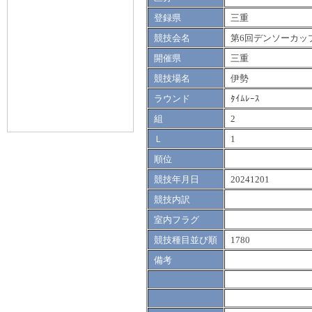
登録県
三重
競技会名
第6回デンソーカッ
開催県
三重
競技場名
伊勢
ラウンド
ﾀｲﾑﾚｰｽ
組
2
Ｌ
1
順位
競技年月日
20241201
競技内訳
室内フラグ
競技種目並び順
1780
備考