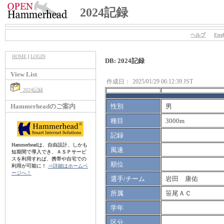
2024記録
ヘルプ
Engl
HOME
|
LOGIN
DB: 2024記録
View List
作成日：
2025/01/29 06:12:39 JST
2024記録
Hammerheadのご案内
性別
男
種目
3000m
記録
Hammerheadは、自由設計、しかも
風速
短期間で導入でき、ＡＳＰサービ
スを利用すれば、携帯や自宅での
順位
利用が可能に！
⇒詳細はホームペ
ージへ！
選手/チーム
岩田 康佑
所属
笹尾ＡＣ
学年
区分