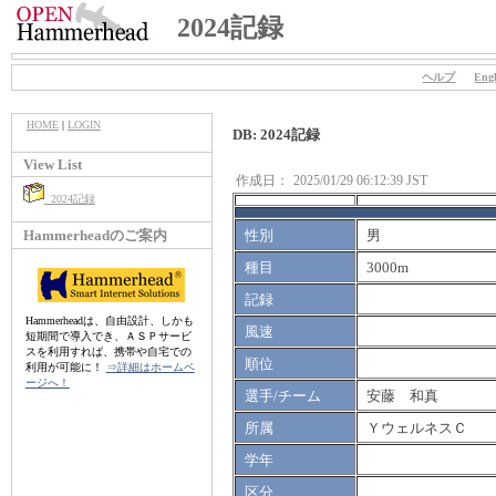
2024記録
ヘルプ
Engl
HOME
|
LOGIN
DB: 2024記録
View List
作成日：
2025/01/29 06:12:39 JST
2024記録
Hammerheadのご案内
性別
男
種目
3000m
記録
Hammerheadは、自由設計、しかも
風速
短期間で導入でき、ＡＳＰサービ
スを利用すれば、携帯や自宅での
順位
利用が可能に！
⇒詳細はホームペ
ージへ！
選手/チーム
安藤 和真
所属
ＹウェルネスＣ
学年
区分