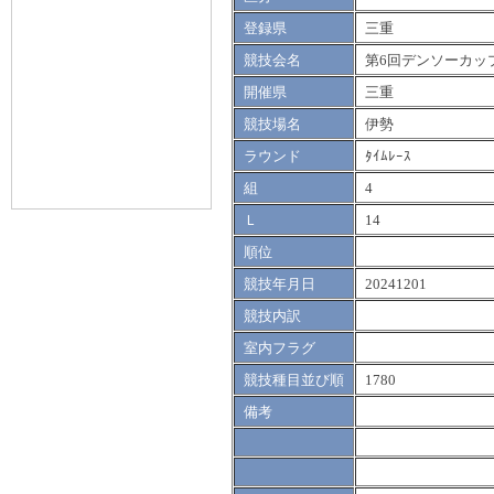
登録県
三重
競技会名
第6回デンソーカッ
開催県
三重
競技場名
伊勢
ラウンド
ﾀｲﾑﾚｰｽ
組
4
Ｌ
14
順位
競技年月日
20241201
競技内訳
室内フラグ
競技種目並び順
1780
備考