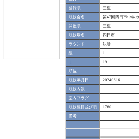
登録県
三重
競技会名
第47回四日市中学
開催県
三重
競技場名
四日市
ラウンド
決勝
組
1
Ｌ
19
順位
競技年月日
20240616
競技内訳
室内フラグ
競技種目並び順
1780
備考