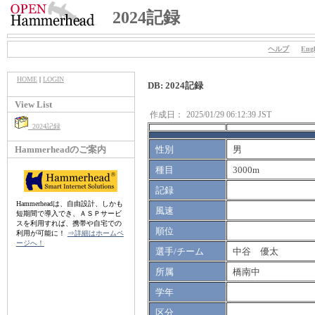
2024記録
ヘルプ
Engl
HOME
|
LOGIN
DB: 2024記録
View List
作成日：
2025/01/29 06:12:39 JST
2024記録
Hammerheadのご案内
性別
男
種目
3000m
記録
Hammerheadは、自由設計、しかも
風速
短期間で導入でき、ＡＳＰサービ
スを利用すれば、携帯や自宅での
順位
利用が可能に！
⇒詳細はホームペ
ージへ！
選手/チーム
中谷 優太
所属
橋南中
学年
区分