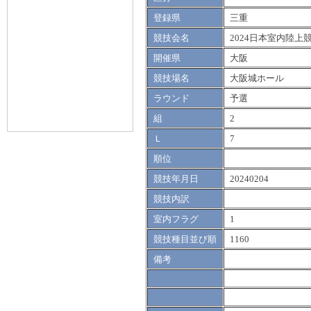
登録県
三重
競技会名
2024日本室内陸上
開催県
大阪
競技場名
大阪城ホール
ラウンド
予選
組
2
Ｌ
7
順位
競技年月日
20240204
競技内訳
室内フラグ
1
競技種目並び順
1160
備考