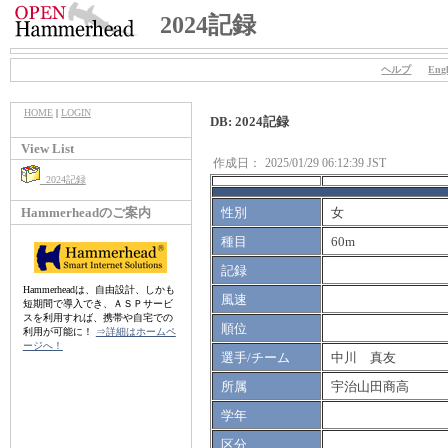
2024記録
ヘルプ
Engl
HOME
|
LOGIN
DB: 2024記録
View List
作成日：
2025/01/29 06:12:39 JST
2024記録
Hammerheadのご案内
性別
女
種目
60m
記録
Hammerheadは、自由設計、しかも
風速
短期間で導入でき、ＡＳＰサービ
スを利用すれば、携帯や自宅での
順位
利用が可能に！
⇒詳細はホームペ
ージへ！
選手/チーム
中川 真友
所属
宇治山田商高
学年
区分