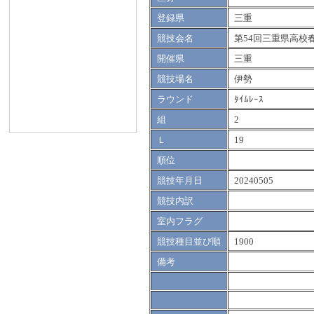
登録県
三重
競技会名
第54回三重県高校
開催県
三重
競技場名
伊勢
ラウンド
ﾀｲﾑﾚｰｽ
組
2
Ｌ
19
順位
競技年月日
20240505
競技内訳
室内フラグ
競技種目並び順
1900
備考