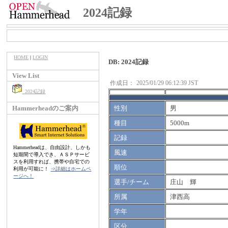
2024記録
HOME
|
LOGIN
DB: 2024記録
View List
作成日：
2025/01/29 06:12:39 JST
2024記録
Hammerheadのご案内
性別
男
種目
5000m
記録
Hammerheadは、自由設計、しかも
風速
短期間で導入でき、ＡＳＰサービ
スを利用すれば、携帯や自宅での
順位
利用が可能に！
⇒詳細はホームペ
ージへ！
選手/チーム
庄山 輝
所属
津西高
学年
区分