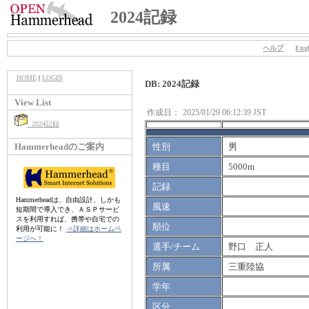
2024記録
ヘルプ
Engl
HOME
|
LOGIN
DB: 2024記録
View List
作成日：
2025/01/29 06:12:39 JST
2024記録
Hammerheadのご案内
性別
男
種目
5000m
記録
Hammerheadは、自由設計、しかも
風速
短期間で導入でき、ＡＳＰサービ
スを利用すれば、携帯や自宅での
順位
利用が可能に！
⇒詳細はホームペ
ージへ！
選手/チーム
野口 正人
所属
三重陸協
学年
区分