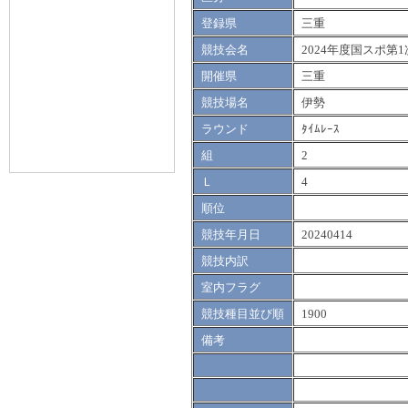
登録県
三重
競技会名
2024年度国スポ第1
開催県
三重
競技場名
伊勢
ラウンド
ﾀｲﾑﾚｰｽ
組
2
Ｌ
4
順位
競技年月日
20240414
競技内訳
室内フラグ
競技種目並び順
1900
備考