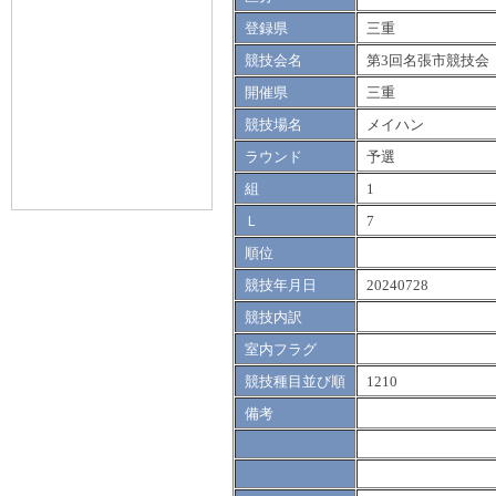
登録県
三重
競技会名
第3回名張市競技会
開催県
三重
競技場名
メイハン
ラウンド
予選
組
1
Ｌ
7
順位
競技年月日
20240728
競技内訳
室内フラグ
競技種目並び順
1210
備考