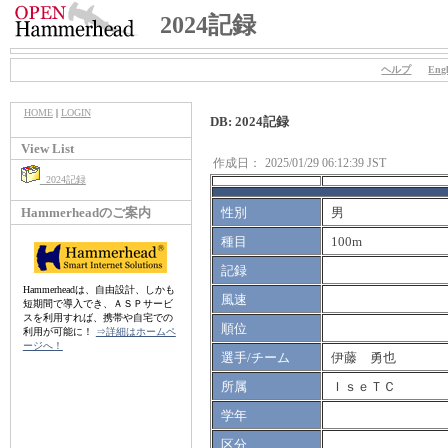
2024記録
ヘルプ
Engl
HOME
|
LOGIN
DB: 2024記録
View List
作成日：
2025/01/29 06:12:39 JST
2024記録
Hammerheadのご案内
性別
男
種目
100m
記録
Hammerheadは、自由設計、しかも
風速
短期間で導入でき、ＡＳＰサービ
スを利用すれば、携帯や自宅での
順位
利用が可能に！
⇒詳細はホームペ
ージへ！
選手/チーム
伊藤 勇也
所属
ＩｓｅＴＣ
学年
区分