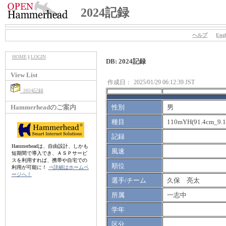
2024記録
ヘルプ
Engl
HOME
|
LOGIN
DB: 2024記録
View List
作成日：
2025/01/29 06:12:39 JST
2024記録
Hammerheadのご案内
性別
男
種目
110mYH(91.4cm_9.
記録
Hammerheadは、自由設計、しかも
風速
短期間で導入でき、ＡＳＰサービ
スを利用すれば、携帯や自宅での
順位
利用が可能に！
⇒詳細はホームペ
ージへ！
選手/チーム
久保 亮太
所属
一志中
学年
区分