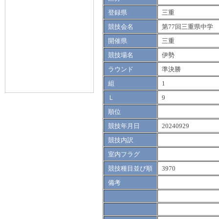
登録県
三重
競技会名
第77回三重県中学
開催県
三重
競技場名
伊勢
ラウンド
準決勝
組
1
Ｌ
9
順位
競技年月日
20240929
競技内訳
室内フラグ
競技種目並び順
3970
備考