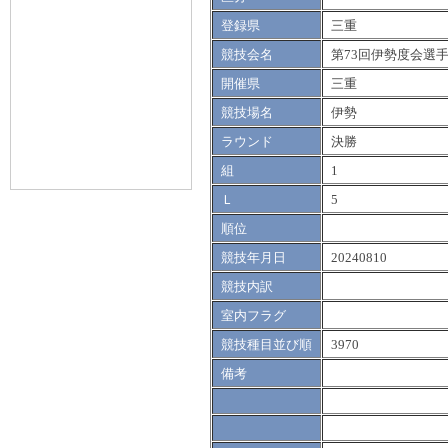
登録県
三重
競技会名
第73回伊勢度会選
開催県
三重
競技場名
伊勢
ラウンド
決勝
組
1
Ｌ
5
順位
競技年月日
20240810
競技内訳
室内フラグ
競技種目並び順
3970
備考