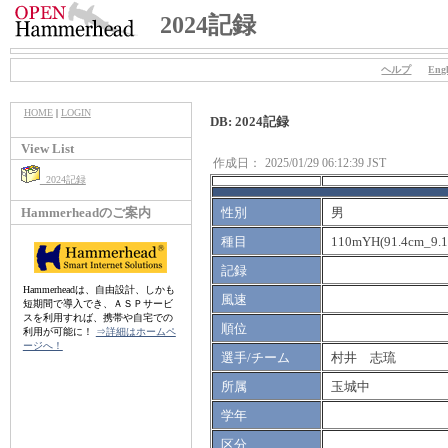
2024記録
ヘルプ
Engl
HOME
|
LOGIN
DB: 2024記録
View List
作成日：
2025/01/29 06:12:39 JST
2024記録
Hammerheadのご案内
性別
男
種目
110mYH(91.4cm_9.
記録
Hammerheadは、自由設計、しかも
風速
短期間で導入でき、ＡＳＰサービ
スを利用すれば、携帯や自宅での
順位
利用が可能に！
⇒詳細はホームペ
ージへ！
選手/チーム
村井 志琉
所属
玉城中
学年
区分