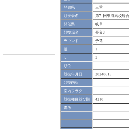
登録県
三重
競技会名
第71回東海高校総
開催県
岐阜
競技場名
長良川
ラウンド
予選
組
1
Ｌ
5
順位
競技年月日
20240615
競技内訳
室内フラグ
競技種目並び順
4210
備考