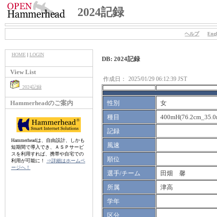
2024記録
ヘルプ
Engl
HOME
|
LOGIN
DB: 2024記録
View List
作成日：
2025/01/29 06:12:39 JST
2024記録
Hammerheadのご案内
性別
女
種目
400mH(76.2cm_35.0
記録
Hammerheadは、自由設計、しかも
風速
短期間で導入でき、ＡＳＰサービ
スを利用すれば、携帯や自宅での
順位
利用が可能に！
⇒詳細はホームペ
ージへ！
選手/チーム
田畑 馨
所属
津高
学年
区分