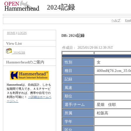
2024記録
ヘルプ
Engl
HOME
|
LOGIN
DB: 2024記録
View List
作成日：
2025/01/29 06:12:39 JST
2024記録
Hammerheadのご案内
性別
女
種目
400mH(76.2cm_35.0
記録
Hammerheadは、自由設計、しかも
風速
短期間で導入でき、ＡＳＰサービ
スを利用すれば、携帯や自宅での
順位
利用が可能に！
⇒詳細はホームペ
ージへ！
選手/チーム
星畑 佳耶
所属
松阪高
学年
区分