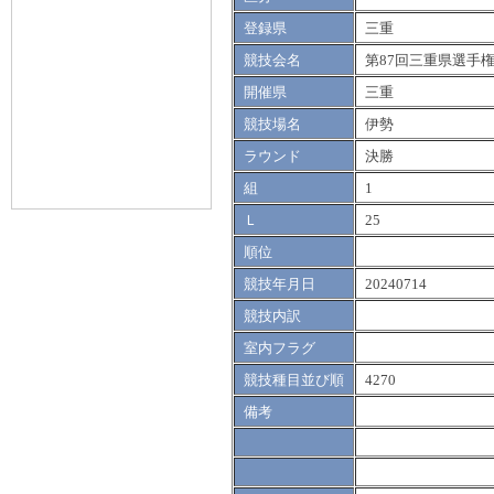
登録県
三重
競技会名
第87回三重県選手
開催県
三重
競技場名
伊勢
ラウンド
決勝
組
1
Ｌ
25
順位
競技年月日
20240714
競技内訳
室内フラグ
競技種目並び順
4270
備考