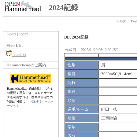
2024記録
ヘルプ
Engl
HOME
|
LOGIN
DB: 2024記録
View List
作成日：
2025/01/29 06:12:39 JST
2024記録
Hammerheadのご案内
性別
男
種目
3000mSC(91.4cm)
記録
Hammerheadは、自由設計、しかも
風速
短期間で導入でき、ＡＳＰサービ
スを利用すれば、携帯や自宅での
順位
利用が可能に！
⇒詳細はホームペ
ージへ！
選手/チーム
町田 弦
所属
三重陸協
学年
区分