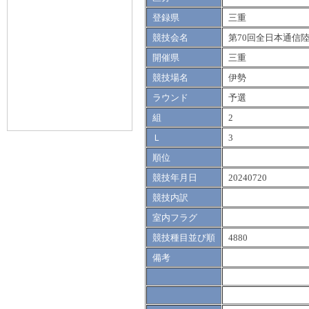
登録県
三重
競技会名
第70回全日本通信
開催県
三重
競技場名
伊勢
ラウンド
予選
組
2
Ｌ
3
順位
競技年月日
20240720
競技内訳
室内フラグ
競技種目並び順
4880
備考