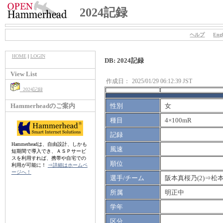
2024記録
ヘルプ
Engl
HOME
|
LOGIN
DB: 2024記録
View List
作成日：
2025/01/29 06:12:39 JST
2024記録
Hammerheadのご案内
性別
女
種目
4×100mR
記録
Hammerheadは、自由設計、しかも
風速
短期間で導入でき、ＡＳＰサービ
スを利用すれば、携帯や自宅での
順位
利用が可能に！
⇒詳細はホームペ
ージへ！
選手/チーム
阪本真桜乃(2)⇒松本
所属
明正中
学年
区分