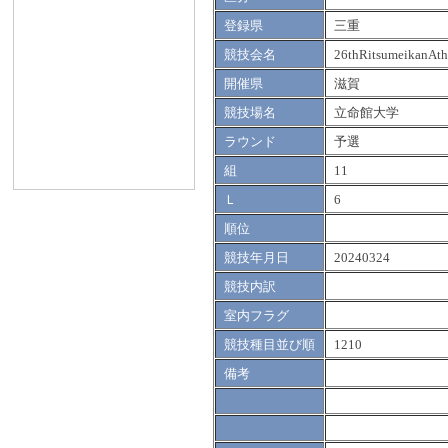
登録県
三重
競技会名
26thRitsumeikanAth
開催県
滋賀
競技場名
立命館大学
ラウンド
予選
組
11
Ｌ
6
順位
競技年月日
20240324
競技内訳
室内フラグ
競技種目並び順
1210
備考