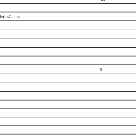
leticsGames
8