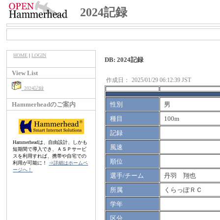
2024記録
HOME
|
LOGIN
DB: 2024記録
View List
作成日：
2025/01/29 06:12:39 JST
2024記録
Hammerheadのご案内
性別
男
種目
100m
記録
Hammerheadは、自由設計、しかも
風速
短期間で導入でき、ＡＳＰサービ
スを利用すれば、携帯や自宅での
順位
利用が可能に！
⇒詳細はホームペ
ージへ！
選手/チーム
丹羽 翔也
所属
くらっぽＲＣ
学年
区分