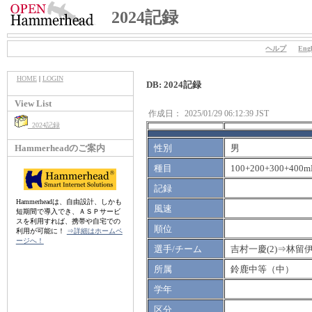
2024記録
ヘルプ
Engl
HOME
|
LOGIN
DB: 2024記録
View List
作成日：
2025/01/29 06:12:39 JST
2024記録
Hammerheadのご案内
性別
男
種目
100+200+300+400m
記録
Hammerheadは、自由設計、しかも
風速
短期間で導入でき、ＡＳＰサービ
スを利用すれば、携帯や自宅での
順位
利用が可能に！
⇒詳細はホームペ
ージへ！
選手/チーム
吉村一慶(2)⇒林留伊
所属
鈴鹿中等（中）
学年
区分