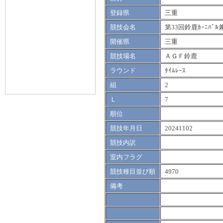
登録県
三重
競技会名
第33回鈴鹿ｶｰﾆﾊ
開催県
三重
競技場名
ＡＧＦ鈴鹿
ラウンド
ﾀｲﾑﾚｰｽ
組
2
Ｌ
7
順位
競技年月日
20241102
競技内訳
室内フラグ
競技種目並び順
4970
備考