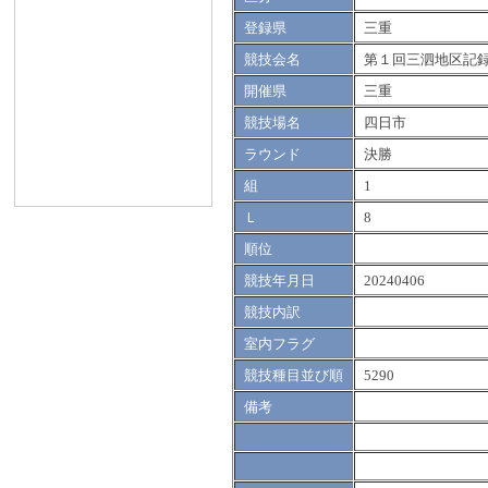
登録県
三重
競技会名
第１回三泗地区記
開催県
三重
競技場名
四日市
ラウンド
決勝
組
1
Ｌ
8
順位
競技年月日
20240406
競技内訳
室内フラグ
競技種目並び順
5290
備考