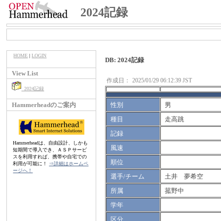
2024記録
HOME
|
LOGIN
DB: 2024記録
View List
作成日：
2025/01/29 06:12:39 JST
2024記録
Hammerheadのご案内
性別
男
種目
走高跳
記録
Hammerheadは、自由設計、しかも
風速
短期間で導入でき、ＡＳＰサービ
スを利用すれば、携帯や自宅での
順位
利用が可能に！
⇒詳細はホームペ
ージへ！
選手/チーム
土井 夢希空
所属
菰野中
学年
区分