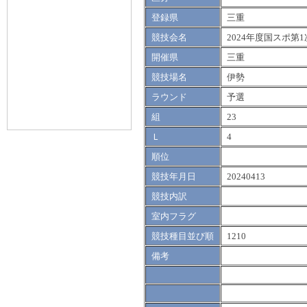
登録県
三重
競技会名
2024年度国スポ第1
開催県
三重
競技場名
伊勢
ラウンド
予選
組
23
Ｌ
4
順位
競技年月日
20240413
競技内訳
室内フラグ
競技種目並び順
1210
備考