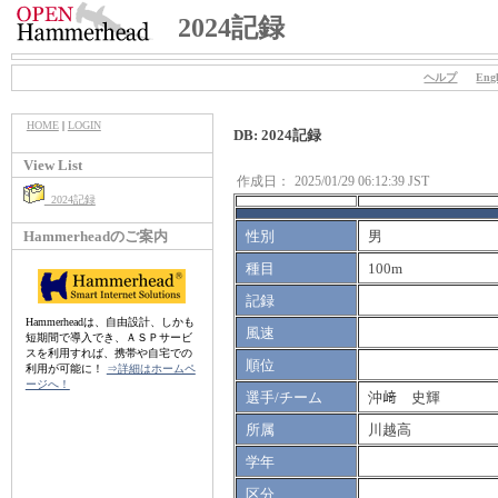
2024記録
ヘルプ
Engl
HOME
|
LOGIN
DB: 2024記録
View List
作成日：
2025/01/29 06:12:39 JST
2024記録
Hammerheadのご案内
性別
男
種目
100m
記録
Hammerheadは、自由設計、しかも
風速
短期間で導入でき、ＡＳＰサービ
スを利用すれば、携帯や自宅での
順位
利用が可能に！
⇒詳細はホームペ
ージへ！
選手/チーム
沖﨑 史輝
所属
川越高
学年
区分