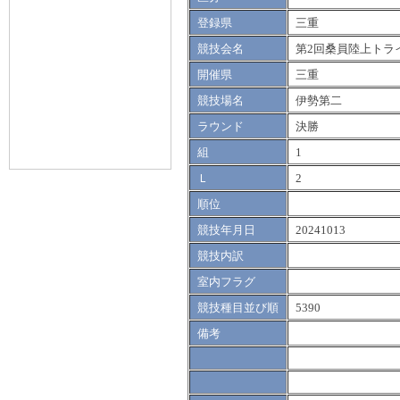
登録県
三重
競技会名
第2回桑員陸上トラ
開催県
三重
競技場名
伊勢第二
ラウンド
決勝
組
1
Ｌ
2
順位
競技年月日
20241013
競技内訳
室内フラグ
競技種目並び順
5390
備考