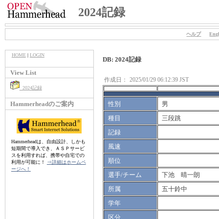
2024記録
ヘルプ
Engl
HOME
|
LOGIN
DB: 2024記録
View List
作成日：
2025/01/29 06:12:39 JST
2024記録
Hammerheadのご案内
性別
男
種目
三段跳
記録
Hammerheadは、自由設計、しかも
風速
短期間で導入でき、ＡＳＰサービ
スを利用すれば、携帯や自宅での
順位
利用が可能に！
⇒詳細はホームペ
ージへ！
選手/チーム
下池 晴一朗
所属
五十鈴中
学年
区分